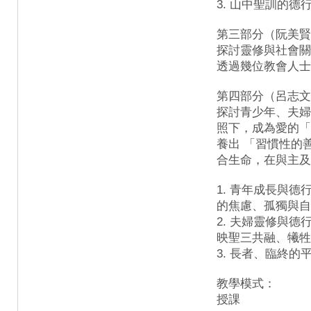
3. 山中聖訓的德
第三部分（阮美賢
探討靈修與社會關
透過幾位教會人士
第四部分（呂志文
探討青少年、夫婦
照下，成為愛的「
養出 「習慣性的
合生命，在與主及
1. 青年成長與
的焦慮、孤獨與自
2. 夫婦靈修與
映聖三共融、犧牲
3. 長者、臨終
教學模式：
授課