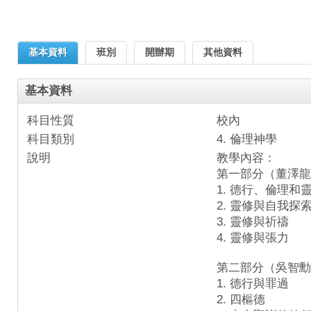
基本資料
班別
開辦期
其他資料
基本資料
科目性質
校內
科目類別
4. 倫理神學
說明
教學內容：
第一部分（董澤龍
1. 德行、倫理
2. 靈修與自我探
3. 靈修與祈禱
4. 靈修與張力
第二部分（吳智勳
1. 德行與罪過
2. 四樞德