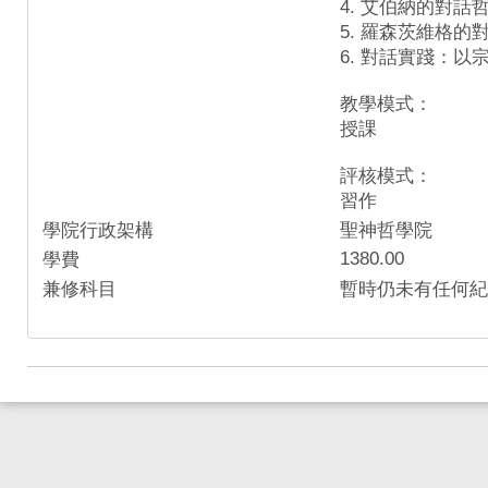
4. 艾伯納的對話
5. 羅森茨維格的
6. 對話實踐：
教學模式：
授課
評核模式：
習作
學院行政架構
聖神哲學院
1380.00
學費
兼修科目
暫時仍未有任何紀