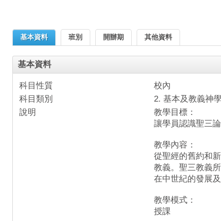
基本資料
班別
開辦期
其他資料
基本資料
科目性質
校內
科目類別
2. 基本及教義神
說明
教學目標：
讓學員認識聖三論
教學內容：
從聖經的舊約和新
教義。聖三教義所
在中世紀的發展及
教學模式：
授課