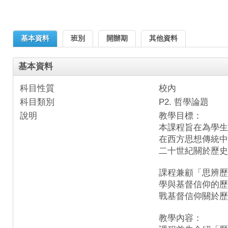
基本資料
班別
開辦期
其他資料
基本資料
科目性質
校內
科目類別
P2. 哲學論題
說明
教學目標：
本課程旨在為學生
在西方思想傳統中
二十世紀關於歷史
課程兼顧「思辨歷
學與基督信仰的歷
戰基督信仰關於歷
教學內容：