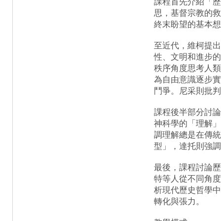
課程首先介紹「歷
思，基督宗教的救
終末盼望的基本想
至近代，維柯提出
性、文明和進步的
秩序角度思考人類
為自由意識逐步實
鬥爭。尼采則批判
課程後半部分討論
神科學的「理解」
調理解總是在傳統
型」，達托則強調
最後，課程討論歷
特等人從不同角度
析現代歷史哲學中
轉化與張力。