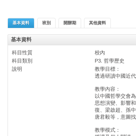
基本資料
班別
開辦期
其他資料
基本資料
科目性質
校內
科目類別
P3. 哲學歷史
說明
教學目標：
透過研讀中國近代
教學內容：
以中國哲學交會為
思想演變、影響和
復、梁啟超、孫中
唐君毅等，意圖找
教學模式：