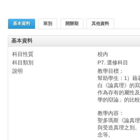
基本資料
班別
開辦期
其他資料
基本資料
科目性質
校內
科目類別
P7. 選修科目
說明
教學目標：
幫助學生：1）藉
白《論真理》的寫
作為存有的屬性及
學的辯論」的比較
教學內容：
聖多瑪斯《論真理
與受造真理之別、
念等。