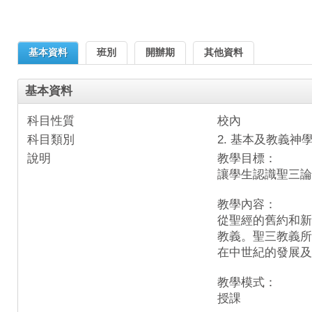
基本資料
班別
開辦期
其他資料
基本資料
科目性質
校內
科目類別
2. 基本及教義神
說明
教學目標：
讓學生認識聖三論
教學內容：
從聖經的舊約和新
教義。聖三教義所
在中世紀的發展及
教學模式：
授課