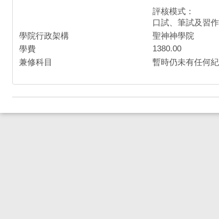
評核模式：
口試、筆試及習作
學院行政架構
聖神神學院
1380.00
學費
兼修科目
暫時仍未有任何紀