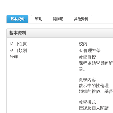
基本資料
班別
開辦期
其他資料
基本資料
科目性質
校內
科目類別
4. 倫理神學
說明
教學目標：
課程協助學員瞭解
題。
教學內容：
啟示中的性倫理、
婚姻的禮儀、基督
教學模式：
授課及個人閱讀