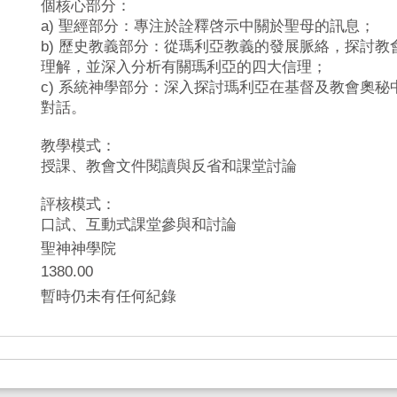
個核心部分：
a) 聖經部分：專注於詮釋啓示中關於聖母的訊息；
b) 歷史教義部分：從瑪利亞教義的發展脈絡，探討
理解，並深入分析有關瑪利亞的四大信理；
c) 系統神學部分：深入探討瑪利亞在基督及教會奧
對話。
教學模式：
授課、教會文件閱讀與反省和課堂討論
評核模式：
口試、互動式課堂參與和討論
聖神神學院
1380.00
暫時仍未有任何紀錄