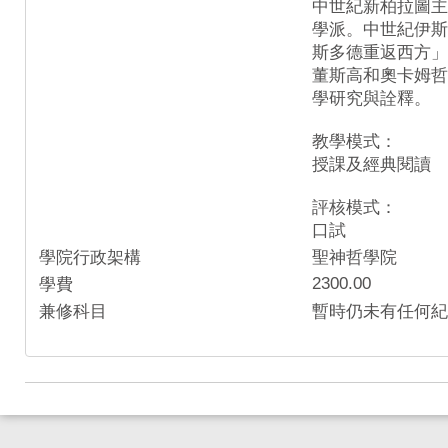
中世紀新柏拉圖主
學派。中世紀伊斯
斯多德重返西方」
董斯高和奧卡姆哲
學研究與詮釋。
教學模式：
授課及經典閱讀
評核模式：
口試
學院行政架構
聖神哲學院
2300.00
學費
兼修科目
暫時仍未有任何紀