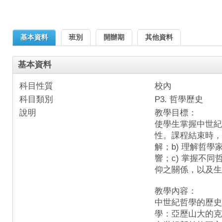
基本資料
班別
開辦期
其他資料
基本資料
科目性質
校內
科目類別
P3. 哲學歷史
說明
教學目標：
使學生掌握中世紀
性。課程結束時，
解；b) 理解哲
響；c) 掌握不
仰之關係，以及生
教學內容：
中世紀哲學的歷史
學：亞歷山大的克