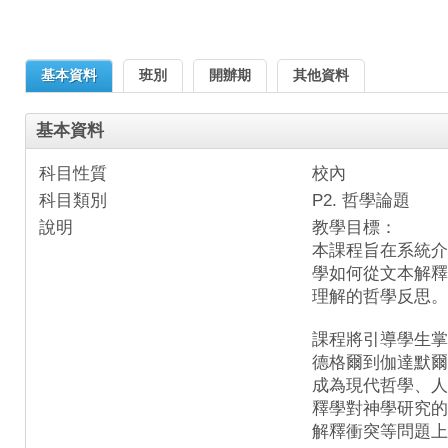
基本資料
班別
開辦期
其他資料
基本資料
科目性質
校內
科目類別
P2. 哲學論題
說明
教學目標：
本課程旨在系統介
學如何從文本解釋
理解的哲學反思。
課程將引導學生掌
德格爾到伽達默爾
成為現代哲學、人
釋學對神學研究的
解釋衝突等問題上