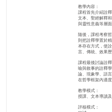
教學內容：
課程首先介紹詮釋
文本、聖經解釋和
與靈性意義等層面
隨後，課程考察哲
則把詮釋學置於精
本存在方式，使詮
言、傳統、效果歷
課程最後討論詮釋
喻與敘事的詮釋學
論、現象學、語言
在哲學框架內適度
教學模式：
授課、文本導讀及
評核模式：