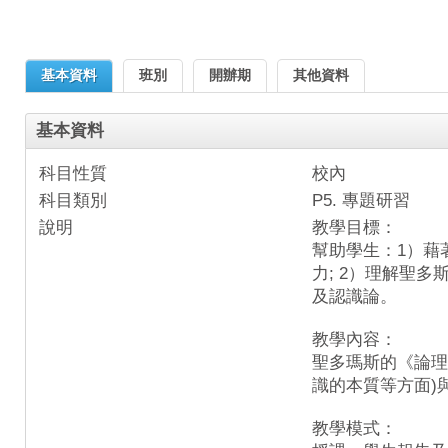
基本資料
班別
開辦期
其他資料
基本資料
科目性質
校內
科目類別
P5. 專題研習
說明
教學目標：
幫助學生：1）藉
力; 2）理解聖
及認識論。
教學內容：
聖多瑪斯的《論理
識的本質等方面)
教學模式：