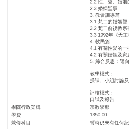
2.2 性、愛、
2.3 婚姻聖事
3. 教會訓導篇
3.1 梵二的婚姻觀
3.2 梵二前後教
3.3 1992年《
4. 牧民篇
4.1 有關性愛
4.2 有關婚姻
5. 綜合反思：
教學模式：
授課、小組討論及
評核模式：
口試及報告
學院行政架構
宗教學部
1350.00
學費
兼修科目
暫時仍未有任何紀