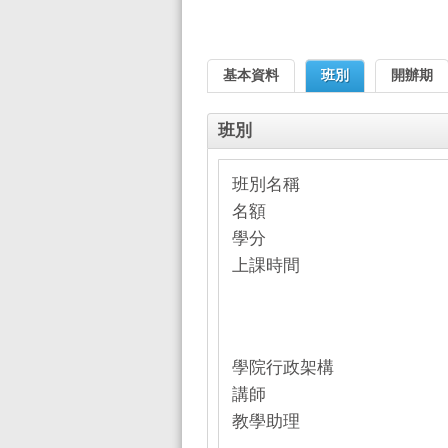
基本資料
班別
開辦期
班別
班別名稱
名額
學分
上課時間
學院行政架構
講師
教學助理