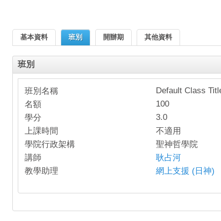
基本資料
班別
開辦期
其他資料
班別
Default Class Titl
班別名稱
100
名額
3.0
學分
上課時間
不適用
學院行政架構
聖神哲學院
講師
耿占河
教學助理
網上支援 (日神)