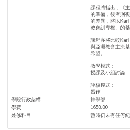
課程將指出，《主
的準備，後者則視
的差異，將以Kar
教會訓導權」的基
課程亦將比較Karl 
與亞洲教會主流基
希望。
教學模式：
授課及小組討論
評核模式：
習作
學院行政架構
神學部
1650.00
學費
兼修科目
暫時仍未有任何紀