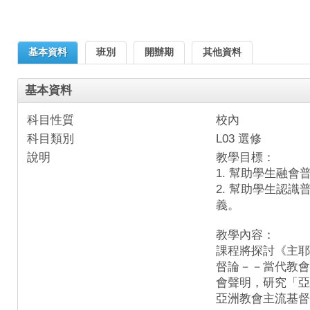
基本資料
班別
開辦期
其他資料
基本資料
科目性質
校內
科目類別
L03 選修
說明
教學目標：
1. 幫助學生融
2. 幫助學生認
義。
教學內容：
課程將探討《主耶穌
督論－－當代教會
會聲明，研究「亞洲
亞洲教會主流基督