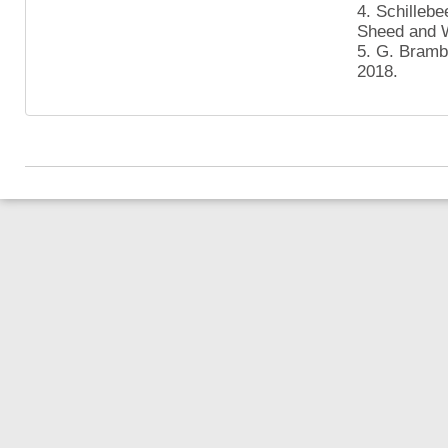
4. Schilleb
Sheed and 
5. G. Brambi
2018.